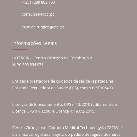
(+351) 239 802 700
consultas@ccci.pt
centrocirurgico@ccci.pt
Informações Legais
INTERCIR – Centro Cirúrgico de Coimbra, S.A.
NIPC 503 834 971
Entidade prestadora de cuidados de saúde registada na
Entidade Reguladora da Saúde (ERS), com o n.º E106499
Licenças de funcionamento: UPS n.º 3/2010 (aditamento à
Licença UPS 07/02.00) e Licença n.º 9072/2015.”
Centro Cirúrgico de Coimbra Medical Technology® (CCCI®) é
uma marca registada, objeto do pedido de registo de marca