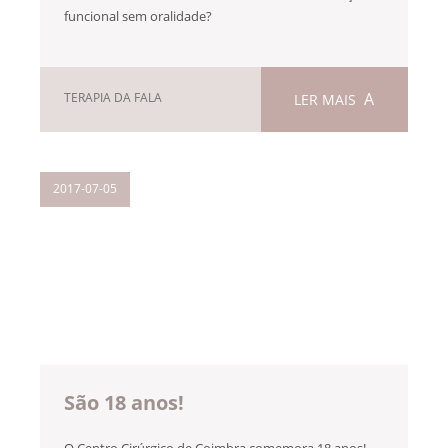
funcional sem oralidade?
TERAPIA DA FALA
LER MAIS
2017-07-05
São 18 anos!
O Centro Cirúrgico de Coimbra comemora 18 anos!