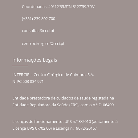
Coordenadas: 40°12'35.5"N 8°27'59.7"W
(+351) 239 802 700
consultas@ccci.pt
centrocirurgico@ccci.pt
Informações Legais
INTERCIR – Centro Cirúrgico de Coimbra, S.A.
NIPC 503 834 971
Entidade prestadora de cuidados de saúde registada na
Entidade Reguladora da Saúde (ERS), com o n.º E106499
Licenças de funcionamento: UPS n.º 3/2010 (aditamento à
Licença UPS 07/02.00) e Licença n.º 9072/2015.”