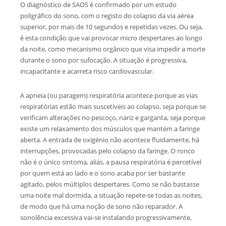
O diagnóstico de SAOS é confirmado por um estudo
poligráfico do sono, com o registo do colapso da via aérea
superior, por mais de 10 segundos e repetidas vezes. Ou seja,
é esta condição que vai provocar micro despertares ao longo
da noite, como mecanismo orgânico que visa impedir a morte
durante o sono por sufocação. A situação é progressiva,
incapacitante e acarreta risco cardiovascular.
A apneia (ou paragem) respiratória acontece porque as vias
respiratórias estão mais suscetíveis ao colapso, seja porque se
verificam alterações no pescoço, nariz e garganta, seja porque
existe um relaxamento dos músculos que mantém a faringe
aberta. A entrada de oxigénio não acontece fluidamente, há
interrupções, provocadas pelo colapso da faringe. O ronco
não é o único sintoma, aliás, a pausa respiratória é percetível
por quem está ao lado e o sono acaba por ser bastante
agitado, pelos múltiplos despertares. Como se não bastasse
uma noite mal dormida, a situação repete-se todas as noites,
de modo que há uma noção de sono não reparador. A
sonolência excessiva vai-se instalando progressivamente,