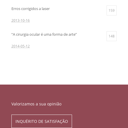
Erros corrigidos a laser
159
2013-10-16
“A cirurgia ocular é uma forma de arte”
148
2014-05-12
Valorizamos a sua opinião
INQUÉRITO DE SATISFAÇÃO