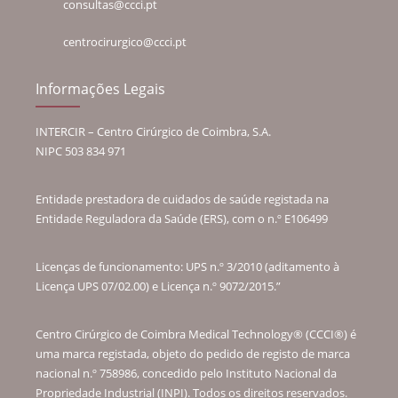
consultas@ccci.pt
centrocirurgico@ccci.pt
Informações Legais
INTERCIR – Centro Cirúrgico de Coimbra, S.A.
NIPC 503 834 971
Entidade prestadora de cuidados de saúde registada na
Entidade Reguladora da Saúde (ERS), com o n.º E106499
Licenças de funcionamento: UPS n.º 3/2010 (aditamento à
Licença UPS 07/02.00) e Licença n.º 9072/2015.”
Centro Cirúrgico de Coimbra Medical Technology® (CCCI®) é
uma marca registada, objeto do pedido de registo de marca
nacional n.º 758986, concedido pelo Instituto Nacional da
Propriedade Industrial (INPI). Todos os direitos reservados.