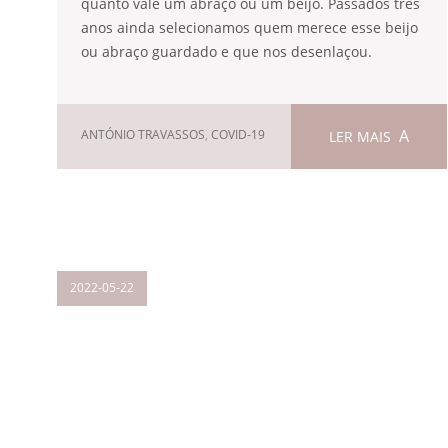
quanto vale um abraço ou um beijo. Passados três
anos ainda selecionamos quem merece esse beijo
ou abraço guardado e que nos desenlaçou.
ANTÓNIO TRAVASSOS
,
COVID-19
LER MAIS
2022-05-22