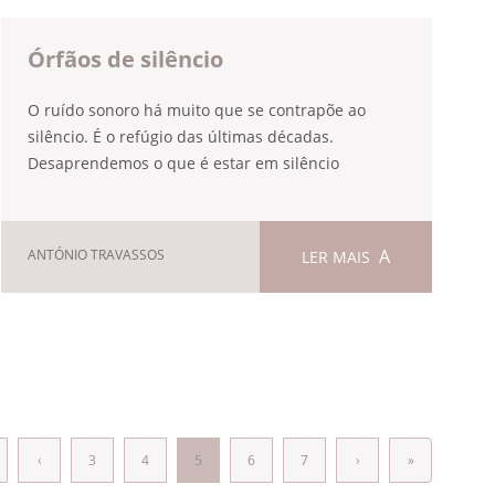
Órfãos de silêncio
O ruído sonoro há muito que se contrapõe ao
silêncio. É o refúgio das últimas décadas.
Desaprendemos o que é estar em silêncio
ANTÓNIO TRAVASSOS
LER MAIS
‹
3
4
5
6
7
›
»