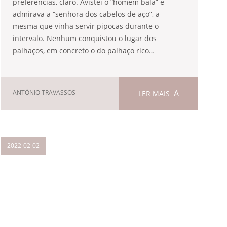
preferências, claro. Avistei o “homem bala” e
admirava a “senhora dos cabelos de aço”, a
mesma que vinha servir pipocas durante o
intervalo. Nenhum conquistou o lugar dos
palhaços, em concreto o do palhaço rico…
ANTÓNIO TRAVASSOS
LER MAIS
2022-02-02