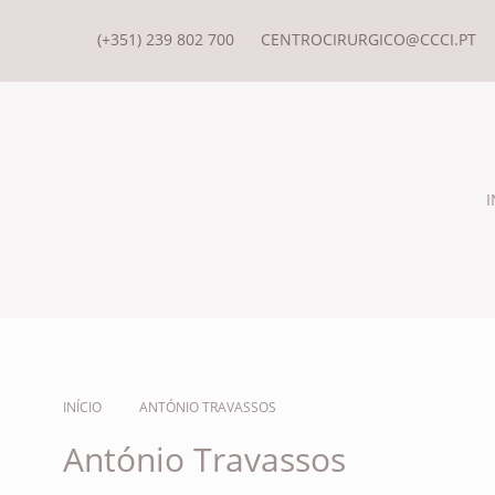
(+351) 239 802 700
CENTROCIRURGICO@CCCI.PT
I
INÍCIO
ANTÓNIO TRAVASSOS
António Travassos