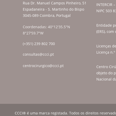
Rua Dr. Manuel Campos Pinheiro, 51
INTERCIR – 
Espadaneira - S. Martinho do Bispo
NIPC 503 8
3045-089 Coimbra, Portugal
Entidade p
Coordenadas: 40°12'35.5"N
(ERS), com 
8°27'59.7"W
(+351) 239 802 700
Licenças d
Licença n.º
consultas@ccci.pt
centrocirurgico@ccci.pt
Centro Cir
objeto do p
Nacional da
CCCI® é uma marca registada. Todos os direitos reservad