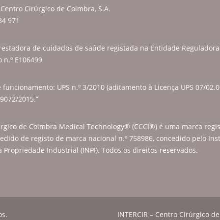
Centro Cirúrgico de Coimbra, S.A.
34 971
restadora de cuidados de saúde registada na Entidade Regulador
o n.º E106499
e funcionamento: UPS n.º 3/2010 (aditamento à Licença UPS 07/02.0
 9072/2015.”
úrgico de Coimbra Medical Technology® (CCCI®) é uma marca regis
edido de registo de marca nacional n.º 758986, concedido pelo Inst
 Propriedade Industrial (INPI). Todos os direitos reservados.
os.
INTERCIR – Centro Cirúrgico de