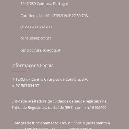
3045-089 Coimbra, Portugal
Coordenadas: 40°12'35.5"N 8°27'59.7"W
(+351) 239 802 700
consultas@ccci.pt
centrocirurgico@ccci.pt
Informações Legais
INTERCIR – Centro Cirúrgico de Coimbra, S.A.
NIPC 503 834 971
Entidade prestadora de cuidados de saúde registada na
Entidade Reguladora da Saúde (ERS), com o n.º E106499
Licenças de funcionamento: UPS n.º 3/2010 (aditamento à