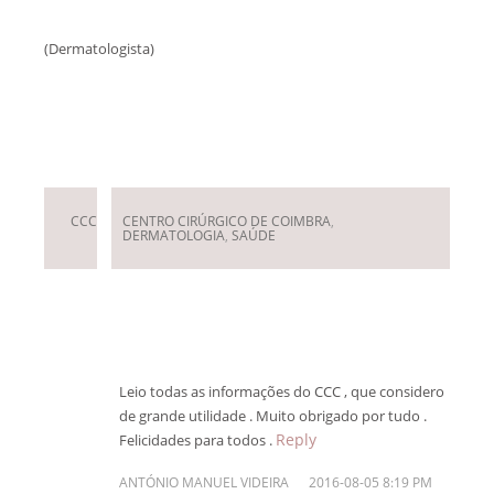
(Dermatologista)
Deixar um Comentário
CCC
CENTRO CIRÚRGICO DE COIMBRA
,
DERMATOLOGIA
,
SAÚDE
Leio todas as informações do CCC , que considero
de grande utilidade . Muito obrigado por tudo .
Reply
Felicidades para todos .
ANTÓNIO MANUEL VIDEIRA
2016-08-05 8:19 PM