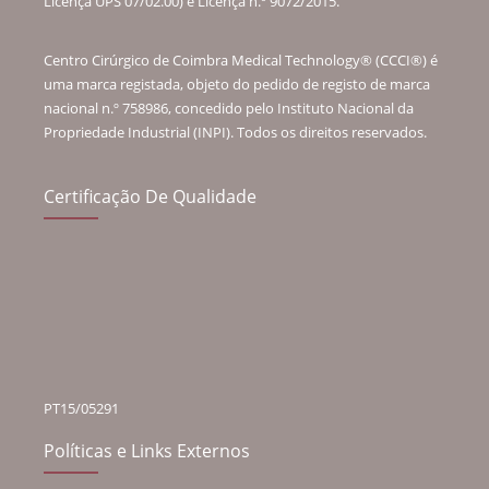
Licença UPS 07/02.00) e Licença n.º 9072/2015.”
Centro Cirúrgico de Coimbra Medical Technology® (CCCI®) é
uma marca registada, objeto do pedido de registo de marca
nacional n.º 758986, concedido pelo Instituto Nacional da
Propriedade Industrial (INPI). Todos os direitos reservados.
Certificação De Qualidade
PT15/05291
Políticas e Links Externos