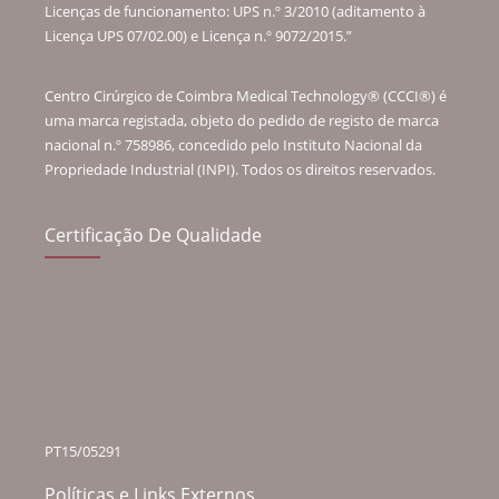
Licenças de funcionamento: UPS n.º 3/2010 (aditamento à
Licença UPS 07/02.00) e Licença n.º 9072/2015.”
Centro Cirúrgico de Coimbra Medical Technology® (CCCI®) é
uma marca registada, objeto do pedido de registo de marca
nacional n.º 758986, concedido pelo Instituto Nacional da
Propriedade Industrial (INPI). Todos os direitos reservados.
Certificação De Qualidade
PT15/05291
Políticas e Links Externos