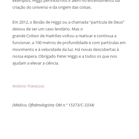
exemplos. Higgs permitiu-nos ir além no entendimento da
criação do universo e da origem das coisas.
Em 2012, o Bosão de Higgs ou a chamada “partícula de Deus”
deixou de ser um caso lendário. Mas o
grande Colisor de Hadrões voltou a reativar e continua a
funcionar, a 100 metros de profundidade e com partículas em
movimento e à velocidade da luz. Há novas descobertas à
nossa espera. Obrigado Peter Higgs e a todos os que nos
ajudam a elevar a ciência.
António Travassos
(Médico, Oftalmologista; OM n.º 15373/C-3334)
Deixar um Comentário