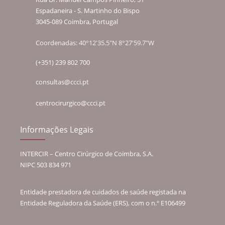
Espadaneira - S. Martinho do Bispo
3045-089 Coimbra, Portugal
Coordenadas: 40°12'35.5"N 8°27'59.7"W
(+351) 239 802 700
consultas@ccci.pt
centrocirurgico@ccci.pt
Informações Legais
INTERCIR – Centro Cirúrgico de Coimbra, S.A.
NIPC 503 834 971
Entidade prestadora de cuidados de saúde registada na
Entidade Reguladora da Saúde (ERS), com o n.º E106499