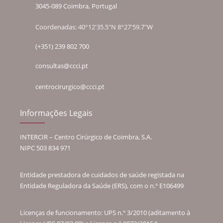
3045-089 Coimbra, Portugal
Coordenadas: 40°12'35.5"N 8°27'59.7"W
(+351) 239 802 700
consultas@ccci.pt
centrocirurgico@ccci.pt
Informações Legais
INTERCIR – Centro Cirúrgico de Coimbra, S.A.
NIPC 503 834 971
Entidade prestadora de cuidados de saúde registada na
Entidade Reguladora da Saúde (ERS), com o n.º E106499
Licenças de funcionamento: UPS n.º 3/2010 (aditamento à