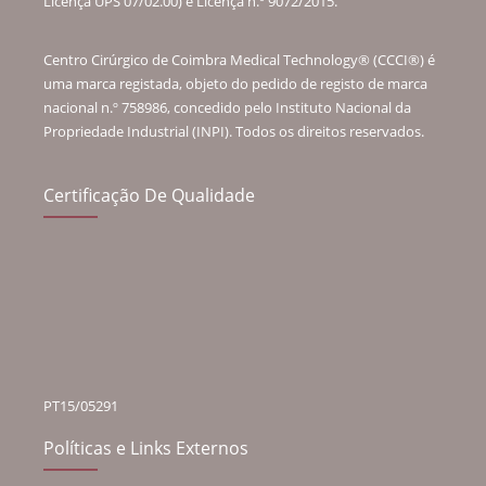
Licença UPS 07/02.00) e Licença n.º 9072/2015.”
Centro Cirúrgico de Coimbra Medical Technology® (CCCI®) é
uma marca registada, objeto do pedido de registo de marca
nacional n.º 758986, concedido pelo Instituto Nacional da
Propriedade Industrial (INPI). Todos os direitos reservados.
Certificação De Qualidade
PT15/05291
Políticas e Links Externos