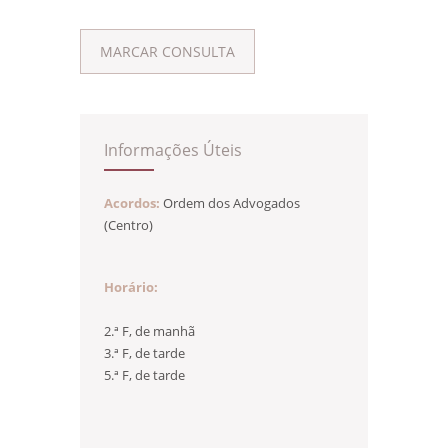
MARCAR CONSULTA
Informações Úteis
Acordos:
Ordem dos Advogados
(Centro)
Horário:
2.ª F, de manhã
3.ª F, de tarde
5.ª F, de tarde