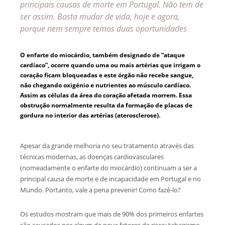
principais causas de morte em Portugal. Não tem de
ser assim. Basta mudar de vida, hoje e agora,
porque nem sempre temos duas oportunidades
O enfarte do miocárdio, também designado de “ataque
cardíaco”, ocorre quando uma ou mais artérias que irrigam o
coração ficam bloqueadas e este órgão não recebe sangue,
não chegando oxigénio e nutrientes ao músculo cardíaco.
Assim as células da área do coração afetada morrem. Essa
obstrução normalmente resulta da formação de placas de
gordura no interior das artérias (aterosclerose).
Apesar da grande melhoria no seu tratamento através das
técnicas modernas, as doenças cardiovasculares
(nomeadamente o enfarte do miocárdio) continuam a ser a
principal causa de morte e de incapacidade em Portugal e no
Mundo. Portanto, vale a pena prevenir! Como fazê-lo?
Os estudos mostram que mais de 90% dos primeiros enfartes
são causados por algum de nove fatores de risco: tabagismo,