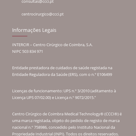
consultas@ccci.pt
centrocirurgico@ccci.pt
Informações Legais
INTERCIR – Centro Cirúrgico de Coimbra, S.A.
NIPC 503 834 971
Entidade prestadora de cuidados de saúde registada na
Entidade Reguladora da Saúde (ERS), com o n.º E106499
Licenças de funcionamento: UPS n.º 3/2010 (aditamento à
Licença UPS 07/02.00) e Licença n.º 9072/2015.”
Centro Cirúrgico de Coimbra Medical Technology® (CCCI®) é
uma marca registada, objeto do pedido de registo de marca
nacional n.º 758986, concedido pelo Instituto Nacional da
Propriedade Industrial (INPI). Todos os direitos reservados.