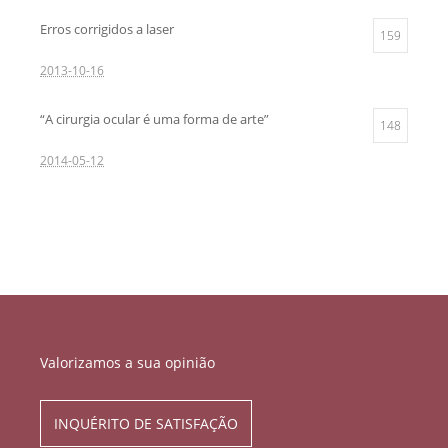
Erros corrigidos a laser
159
2013-10-16
“A cirurgia ocular é uma forma de arte”
148
2014-05-12
Valorizamos a sua opinião
INQUÉRITO DE SATISFAÇÃO