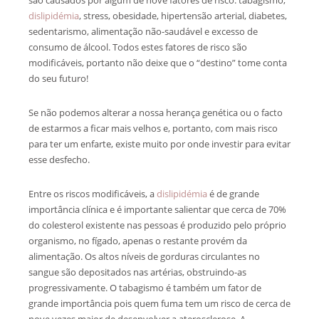
dislipidémia
, stress, obesidade, hipertensão arterial, diabetes,
sedentarismo, alimentação não-saudável e excesso de
consumo de álcool. Todos estes fatores de risco são
modificáveis, portanto não deixe que o “destino” tome conta
do seu futuro!
Se não podemos alterar a nossa herança genética ou o facto
de estarmos a ficar mais velhos e, portanto, com mais risco
para ter um enfarte, existe muito por onde investir para evitar
esse desfecho.
Entre os riscos modificáveis, a
dislipidémia
é de grande
importância clínica e é importante salientar que cerca de 70%
do colesterol existente nas pessoas é produzido pelo próprio
organismo, no fígado, apenas o restante provém da
alimentação. Os altos níveis de gorduras circulantes no
sangue são depositados nas artérias, obstruindo-as
progressivamente. O tabagismo é também um fator de
grande importância pois quem fuma tem um risco de cerca de
nove vezes maior de desenvolver a aterosclerose. A