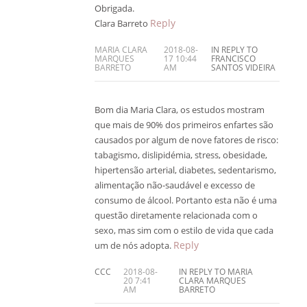
Obrigada.
Reply
Clara Barreto
MARIA CLARA
2018-08-
IN REPLY TO
MARQUES
17 10:44
FRANCISCO
BARRETO
AM
SANTOS VIDEIRA
Bom dia Maria Clara, os estudos mostram
que mais de 90% dos primeiros enfartes são
causados por algum de nove fatores de risco:
tabagismo, dislipidémia, stress, obesidade,
hipertensão arterial, diabetes, sedentarismo,
alimentação não-saudável e excesso de
consumo de álcool. Portanto esta não é uma
questão diretamente relacionada com o
sexo, mas sim com o estilo de vida que cada
Reply
um de nós adopta.
CCC
2018-08-
IN REPLY TO MARIA
20 7:41
CLARA MARQUES
AM
BARRETO