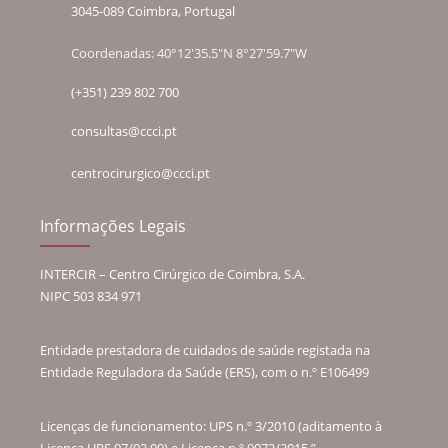
3045-089 Coimbra, Portugal
Coordenadas: 40°12'35.5"N 8°27'59.7"W
(+351) 239 802 700
consultas@ccci.pt
centrocirurgico@ccci.pt
Informações Legais
INTERCIR – Centro Cirúrgico de Coimbra, S.A.
NIPC 503 834 971
Entidade prestadora de cuidados de saúde registada na
Entidade Reguladora da Saúde (ERS), com o n.º E106499
Licenças de funcionamento: UPS n.º 3/2010 (aditamento à
Licença UPS 07/02.00) e Licença n.º 9072/2015.”