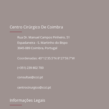
Centro Cirúrgico De Coimbra
Rua Dr. Manuel Campos Pinheiro, 51
Espadaneira - S. Martinho do Bispo
3045-089 Coimbra, Portugal
Coordenadas: 40°12'35.5"N 8°27'59.7"W
(+351) 239 802 700
consultas@ccci.pt
centrocirurgico@ccci.pt
Informações Legais