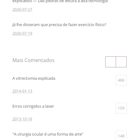
explicados — Das pedras de leitura à alta tecnologia
2026-07-27
Já lhe disseram que precisa de fazer exercício físico?
2026-07-19
Mais Comentados
A vitrectomia explicada
466
2014-01-13
Erros corrigidos a laser
159
2013-10-16
“A cirurgia ocular é uma forma de arte”
148