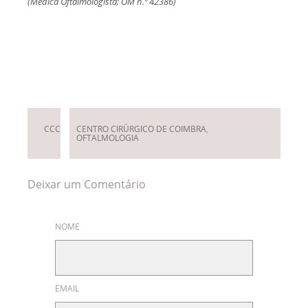
(Médica Oftalmologista; OM n.º 42386)
Deixar um Comentário
CCC
CENTRO CIRÚRGICO DE COIMBRA
,
OFTALMOLOGIA
Deixar um Comentário
NOME
EMAIL