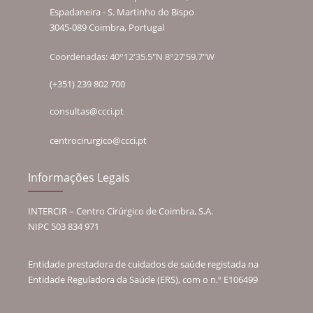
Espadaneira - S. Martinho do Bispo
3045-089 Coimbra, Portugal
Coordenadas: 40°12'35.5"N 8°27'59.7"W
(+351) 239 802 700
consultas@ccci.pt
centrocirurgico@ccci.pt
Informações Legais
INTERCIR – Centro Cirúrgico de Coimbra, S.A.
NIPC 503 834 971
Entidade prestadora de cuidados de saúde registada na
Entidade Reguladora da Saúde (ERS), com o n.º E106499