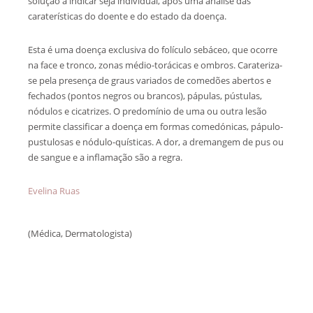
solução a indicar seja individual, após uma análise das
caraterísticas do doente e do estado da doença.
Esta é uma doença exclusiva do folículo sebáceo, que ocorre
na face e tronco, zonas médio-torácicas e ombros. Carateriza-
se pela presença de graus variados de comedões abertos e
fechados (pontos negros ou brancos), pápulas, pústulas,
nódulos e cicatrizes. O predomínio de uma ou outra lesão
permite classificar a doença em formas comedónicas, pápulo-
pustulosas e nódulo-quísticas. A dor, a dremangem de pus ou
de sangue e a inflamação são a regra.
Evelina Ruas
(Médica, Dermatologista)
Deixar um Comentário