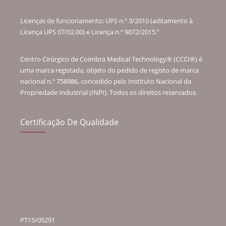
Licenças de funcionamento: UPS n.º 3/2010 (aditamento à
Licença UPS 07/02.00) e Licença n.º 9072/2015.”
Centro Cirúrgico de Coimbra Medical Technology® (CCCI®) é
uma marca registada, objeto do pedido de registo de marca
nacional n.º 758986, concedido pelo Instituto Nacional da
Propriedade Industrial (INPI). Todos os direitos reservados.
Certificação De Qualidade
PT15/05291