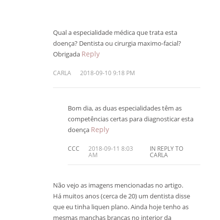
Qual a especialidade médica que trata esta
doença? Dentista ou cirurgia maximo-facial?
Reply
Obrigada
CARLA
2018-09-10 9:18 PM
Bom dia, as duas especialidades têm as
competências certas para diagnosticar esta
Reply
doença
CCC
2018-09-11 8:03
IN REPLY TO
AM
CARLA
Não vejo as imagens mencionadas no artigo.
Há muitos anos (cerca de 20) um dentista disse
que eu tinha liquen plano. Ainda hoje tenho as
mesmas manchas brancas no interior da