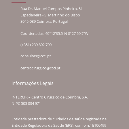
Rua Dr. Manuel Campos Pinheiro, 51
Espadaneira - S. Martinho do Bispo
3045-089 Coimbra, Portugal
Coordenadas: 40°12'35.5"N 8°27'59.7"W
(+351) 239 802 700
consultas@ccci.pt
centrocirurgico@ccci.pt
Informações Legais
INTERCIR – Centro Cirúrgico de Coimbra, S.A.
NIPC 503 834 971
Entidade prestadora de cuidados de saúde registada na
Entidade Reguladora da Saúde (ERS), com o n.º E106499