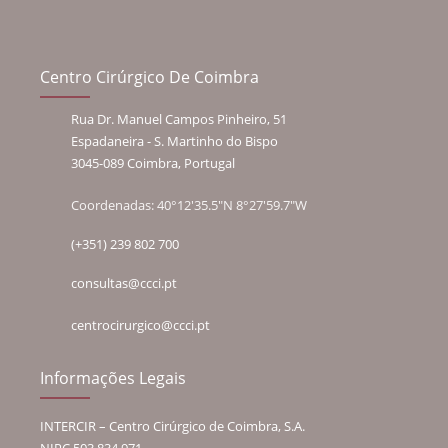
Centro Cirúrgico De Coimbra
Rua Dr. Manuel Campos Pinheiro, 51
Espadaneira - S. Martinho do Bispo
3045-089 Coimbra, Portugal
Coordenadas: 40°12'35.5"N 8°27'59.7"W
(+351) 239 802 700
consultas@ccci.pt
centrocirurgico@ccci.pt
Informações Legais
INTERCIR – Centro Cirúrgico de Coimbra, S.A.
NIPC 503 834 971