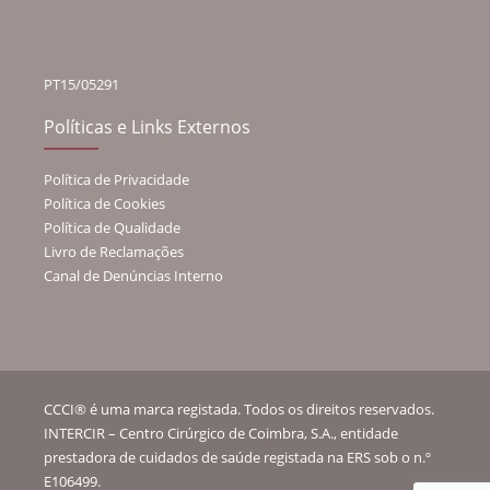
PT15/05291
Políticas e Links Externos
Política de Privacidade
Política de Cookies
Política de Qualidade
Livro de Reclamações
Canal de Denúncias Interno
CCCI® é uma marca registada. Todos os direitos reservados.
INTERCIR – Centro Cirúrgico de Coimbra, S.A., entidade
prestadora de cuidados de saúde registada na ERS sob o n.º
E106499.