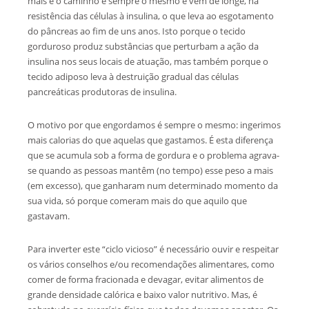
mais e o caminho é sempre o mesmo e vem de longe, há
resistência das células à insulina, o que leva ao esgotamento
do pâncreas ao fim de uns anos. Isto porque o tecido
gorduroso produz substâncias que perturbam a ação da
insulina nos seus locais de atuação, mas também porque o
tecido adiposo leva à destruição gradual das células
pancreáticas produtoras de insulina.
O motivo por que engordamos é sempre o mesmo: ingerimos
mais calorias do que aquelas que gastamos. É esta diferença
que se acumula sob a forma de gordura e o problema agrava-
se quando as pessoas mantêm (no tempo) esse peso a mais
(em excesso), que ganharam num determinado momento da
sua vida, só porque comeram mais do que aquilo que
gastavam.
Para inverter este “ciclo vicioso” é necessário ouvir e respeitar
os vários conselhos e/ou recomendações alimentares, como
comer de forma fracionada e devagar, evitar alimentos de
grande densidade calórica e baixo valor nutritivo. Mas, é