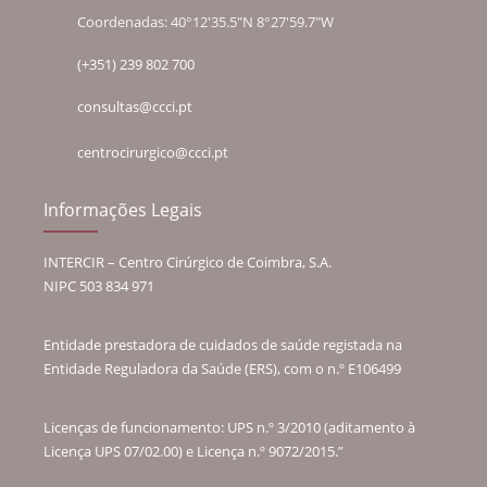
Coordenadas: 40°12'35.5"N 8°27'59.7"W
(+351) 239 802 700
consultas@ccci.pt
centrocirurgico@ccci.pt
Informações Legais
INTERCIR – Centro Cirúrgico de Coimbra, S.A.
NIPC 503 834 971
Entidade prestadora de cuidados de saúde registada na
Entidade Reguladora da Saúde (ERS), com o n.º E106499
Licenças de funcionamento: UPS n.º 3/2010 (aditamento à
Licença UPS 07/02.00) e Licença n.º 9072/2015.”