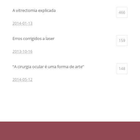
A vitrectomia explicada
466
2014-01-13
Erros corrigidos a laser
159
2013-10-16
“A cirurgia ocular é uma forma de arte”
148
2014-05-12