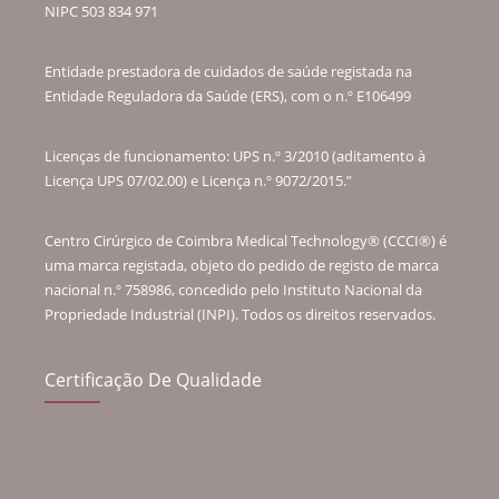
NIPC 503 834 971
Entidade prestadora de cuidados de saúde registada na
Entidade Reguladora da Saúde (ERS), com o n.º E106499
Licenças de funcionamento: UPS n.º 3/2010 (aditamento à
Licença UPS 07/02.00) e Licença n.º 9072/2015.”
Centro Cirúrgico de Coimbra Medical Technology® (CCCI®) é
uma marca registada, objeto do pedido de registo de marca
nacional n.º 758986, concedido pelo Instituto Nacional da
Propriedade Industrial (INPI). Todos os direitos reservados.
Certificação De Qualidade