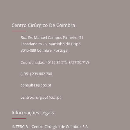
Centro Cirúrgico De Coimbra
Rua Dr. Manuel Campos Pinheiro, 51
Espadaneira - S. Martinho do Bispo
3045-089 Coimbra, Portugal
Coordenadas: 40°12'35.5"N 8°27'59.7"W
(+351) 239 802 700
consultas@ccci.pt
centrocirurgico@ccci.pt
Informações Legais
INTERCIR – Centro Cirúrgico de Coimbra, S.A.