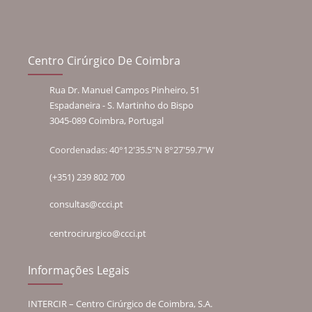
Centro Cirúrgico De Coimbra
Rua Dr. Manuel Campos Pinheiro, 51
Espadaneira - S. Martinho do Bispo
3045-089 Coimbra, Portugal
Coordenadas: 40°12'35.5"N 8°27'59.7"W
(+351) 239 802 700
consultas@ccci.pt
centrocirurgico@ccci.pt
Informações Legais
INTERCIR – Centro Cirúrgico de Coimbra, S.A.