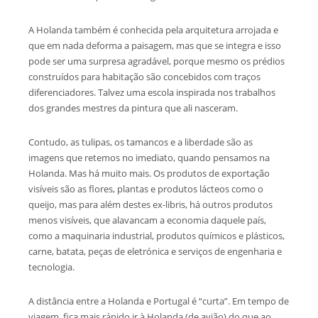
A Holanda também é conhecida pela arquitetura arrojada e
que em nada deforma a paisagem, mas que se integra e isso
pode ser uma surpresa agradável, porque mesmo os prédios
construídos para habitação são concebidos com traços
diferenciadores. Talvez uma escola inspirada nos trabalhos
dos grandes mestres da pintura que ali nasceram.
Contudo, as tulipas, os tamancos e a liberdade são as
imagens que retemos no imediato, quando pensamos na
Holanda. Mas há muito mais. Os produtos de exportação
visíveis são as flores, plantas e produtos lácteos como o
queijo, mas para além destes ex-libris, há outros produtos
menos visíveis, que alavancam a economia daquele país,
como a maquinaria industrial, produtos químicos e plásticos,
carne, batata, peças de eletrónica e serviços de engenharia e
tecnologia.
A distância entre a Holanda e Portugal é “curta”. Em tempo de
viagem, fica mais rápido ir à Holanda (de avião) do que ao