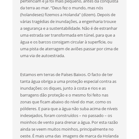
pertenciam e já foi mais pequeno, antes da conquista
da terra ao mar. “Deus fez o mundo, mas nós
(holandeses) fizemos a Holanda” (dizem). Depois de
várias tragédias de inundações, a engenharia trouxe
a segurança e a sustentabilidade. Não é de estranhar
uma estrada ser transformada em túnel, para que a
água e os barcos consigam circular à superfície, ou
uma pista de aterragem de aviões passar por cima de
uma via de autoestrada.
Estamos em terras de Países Baixos. O facto de ter
tanta água obriga a uma proteção especial contra as
inundações: os diques, junto à costa e rios e as
barragens dão proteção e o mesmo foi feito nas
zonas que ficam abaixo do nível do mar, como os
pólderes. E para que a água não suba acima de níveis
indesejados, foram construídos – no passado – os
moinhos de vento para drenar a água. Por esta razão
ainda se veem muitos moinhos, principalmente no
oeste. É mais uma das imagens de marca da Holanda