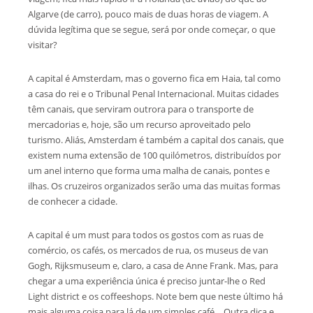
Algarve (de carro), pouco mais de duas horas de viagem. A
dúvida legítima que se segue, será por onde começar, o que
visitar?
A capital é Amsterdam, mas o governo fica em Haia, tal como
a casa do rei e o Tribunal Penal Internacional. Muitas cidades
têm canais, que serviram outrora para o transporte de
mercadorias e, hoje, são um recurso aproveitado pelo
turismo. Aliás, Amsterdam é também a capital dos canais, que
existem numa extensão de 100 quilómetros, distribuídos por
um anel interno que forma uma malha de canais, pontes e
ilhas. Os cruzeiros organizados serão uma das muitas formas
de conhecer a cidade.
A capital é um must para todos os gostos com as ruas de
comércio, os cafés, os mercados de rua, os museus de van
Gogh, Rijksmuseum e, claro, a casa de Anne Frank. Mas, para
chegar a uma experiência única é preciso juntar-lhe o Red
Light district e os coffeeshops. Note bem que neste último há
mais alguma coisa para lá de um simples café… Outra dica e