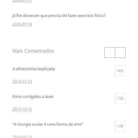
2026-07-27
Já lhe disseram que precisa de fazer exercício físico?
2026-07-19
Mais Comentados
A vitrectomia explicada
466
2014-01-13
Erros corrigidos a laser
159
2013-10-16
“A cirurgia ocular é uma forma de arte”
148
2014-05-12