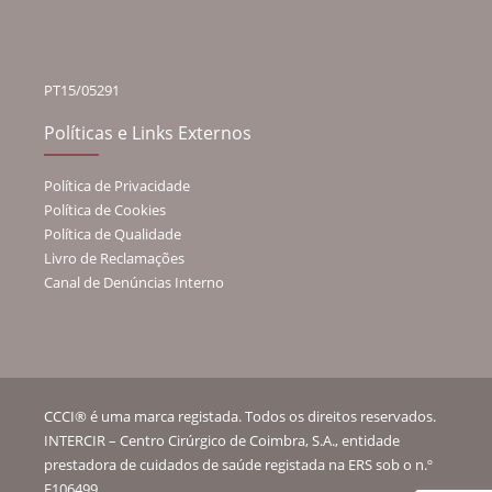
PT15/05291
Políticas e Links Externos
Política de Privacidade
Política de Cookies
Política de Qualidade
Livro de Reclamações
Canal de Denúncias Interno
CCCI® é uma marca registada. Todos os direitos reservados.
INTERCIR – Centro Cirúrgico de Coimbra, S.A., entidade
prestadora de cuidados de saúde registada na ERS sob o n.º
E106499.