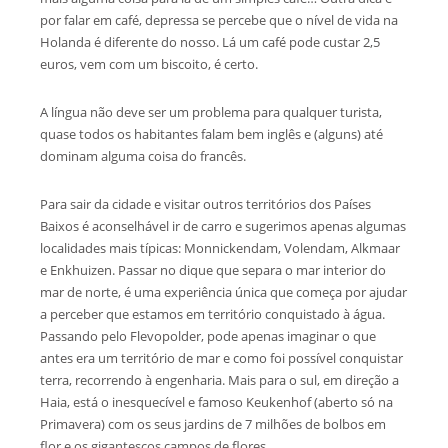
por falar em café, depressa se percebe que o nível de vida na
Holanda é diferente do nosso. Lá um café pode custar 2,5
euros, vem com um biscoito, é certo.
A língua não deve ser um problema para qualquer turista,
quase todos os habitantes falam bem inglês e (alguns) até
dominam alguma coisa do francês.
Para sair da cidade e visitar outros territórios dos Países
Baixos é aconselhável ir de carro e sugerimos apenas algumas
localidades mais típicas: Monnickendam, Volendam, Alkmaar
e Enkhuizen. Passar no dique que separa o mar interior do
mar de norte, é uma experiência única que começa por ajudar
a perceber que estamos em território conquistado à água.
Passando pelo Flevopolder, pode apenas imaginar o que
antes era um território de mar e como foi possível conquistar
terra, recorrendo à engenharia. Mais para o sul, em direção a
Haia, está o inesquecível e famoso Keukenhof (aberto só na
Primavera) com os seus jardins de 7 milhões de bolbos em
flor e os gigantescos campos de flores.