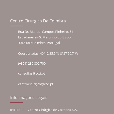
Centro Cirúrgico De Coimbra
Rua Dr. Manuel Campos Pinheiro, 51
Espadaneira - S. Martinho do Bispo
3045-089 Coimbra, Portugal
Coordenadas: 40°12'35.5"N 8°27'59.7"W
(+351) 239 802 700
consultas@ccci.pt
centrocirurgico@ccci.pt
Informações Legais
INTERCIR – Centro Cirúrgico de Coimbra, S.A.