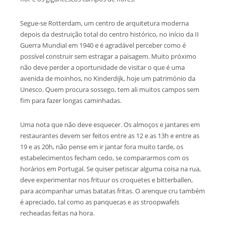
Segue-se Rotterdam, um centro de arquitetura moderna
depois da destruição total do centro histórico, no início da II
Guerra Mundial em 1940 e é agradável perceber como é
possível construir sem estragar a paisagem. Muito próximo
não deve perder a oportunidade de visitar o que é uma
avenida de moinhos, no Kinderdijk, hoje um património da
Unesco. Quem procura sossego, tem ali muitos campos sem
fim para fazer longas caminhadas.
Uma nota que não deve esquecer. Os almoços e jantares em
restaurantes devem ser feitos entre as 12 e as 13h e entre as
19 e as 20h, não pense em ir jantar fora muito tarde, os
estabelecimentos fecham cedo, se compararmos com os
horários em Portugal. Se quiser petiscar alguma coisa na rua,
deve experimentar nos frituur os croquetes e bitterballen,
para acompanhar umas batatas fritas. O arenque cru também
é apreciado, tal como as panquecas e as stroopwafels
recheadas feitas na hora.