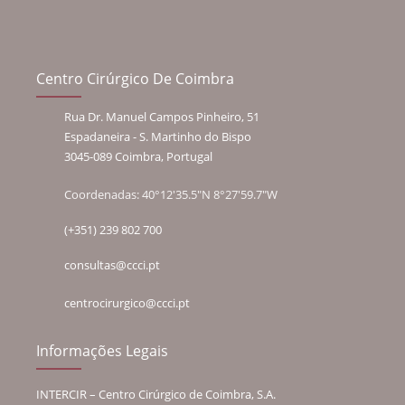
Centro Cirúrgico De Coimbra
Rua Dr. Manuel Campos Pinheiro, 51
Espadaneira - S. Martinho do Bispo
3045-089 Coimbra, Portugal
Coordenadas: 40°12'35.5"N 8°27'59.7"W
(+351) 239 802 700
consultas@ccci.pt
centrocirurgico@ccci.pt
Informações Legais
INTERCIR – Centro Cirúrgico de Coimbra, S.A.