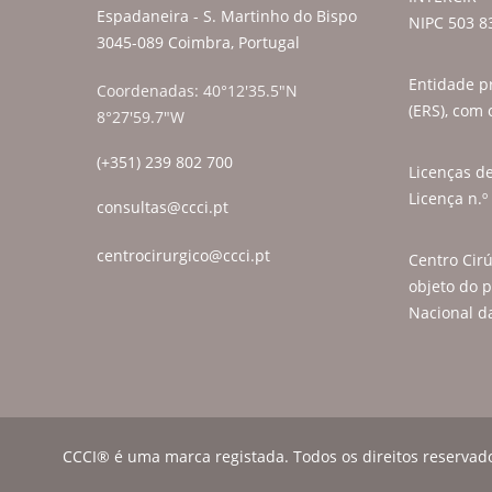
Espadaneira - S. Martinho do Bispo
NIPC 503 8
3045-089 Coimbra, Portugal
Entidade p
Coordenadas: 40°12'35.5"N
(ERS), com 
8°27'59.7"W
(+351) 239 802 700
Licenças d
Licença n.º
consultas@ccci.pt
centrocirurgico@ccci.pt
Centro Cir
objeto do p
Nacional da
CCCI® é uma marca registada. Todos os direitos reservad