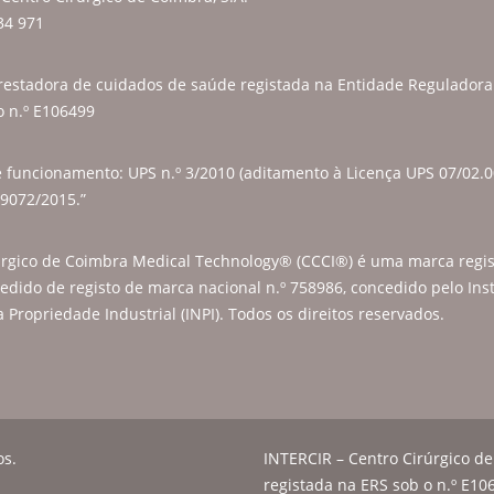
34 971
restadora de cuidados de saúde registada na Entidade Regulador
o n.º E106499
e funcionamento: UPS n.º 3/2010 (aditamento à Licença UPS 07/02.0
 9072/2015.”
úrgico de Coimbra Medical Technology® (CCCI®) é uma marca regis
edido de registo de marca nacional n.º 758986, concedido pelo Inst
 Propriedade Industrial (INPI). Todos os direitos reservados.
os.
INTERCIR – Centro Cirúrgico de
registada na ERS sob o n.º E10