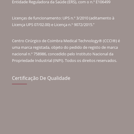
Entidade Reguladora da Saúde (ERS), com o n.º E106499
Licenças de funcionamento: UPS n.º 3/2010 (aditamento à
Licença UPS 07/02.00) e Licença n.º 9072/2015.”
Centro Cirúrgico de Coimbra Medical Technology® (CCCI®) é
uma marca registada, objeto do pedido de registo de marca
nacional n.º 758986, concedido pelo Instituto Nacional da
Propriedade Industrial (INPI). Todos os direitos reservados.
Certificação De Qualidade