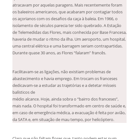
atracavam por aquelas paragens. Mais recentemente foram
os baleeiros americanos, que acabaram por contagiar todos
os açorianos com os desafios da caça à baleia. Em 1966, o
isolamento de séculos parecia ter sido quebrado. A Estação
de Telemedidas das Flores, mais conhecida por Base Francesa,
haveria de mudar o ritmo da ilha. Um aeroporto, um hospital,
uma central elétrica e uma barragem seriam contrapartidas.
Durante quase 30 anos, as Flores “falaram” francês.
Facilitavam-se as ligações, não existiam problemas de
abastecimento e havia emprego. Em trocam os franceses
dedicavam-se a estudar as trajetórias e a detetar mísseis
balísticos de
médio alcance. Hoje, ainda sobra o “bairro dos franceses”,
mais nada. O hospital foi transformado em centro de saúde e,
em caso de emergência médica, a evacuação é feita por avião,
da SATA e, em situação de mau tempo, por helicóptero.
Claro que não faltam flores que, tanto podem estar num