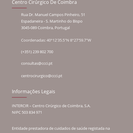
Centro Cirúrgico De Coimbra
Rua Dr. Manuel Campos Pinheiro, 51
Espadaneira - S. Martinho do Bispo
3045-089 Coimbra, Portugal
Coordenadas: 40°12'35.5"N 8°27'59.7"W
(+351) 239 802 700
consultas@ccci.pt
centrocirurgico@ccci.pt
Informações Legais
INTERCIR – Centro Cirúrgico de Coimbra, S.A.
NIPC 503 834 971
Entidade prestadora de cuidados de saúde registada na