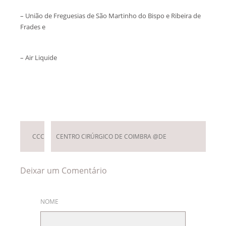
– União de Freguesias de São Martinho do Bispo e Ribeira de
Frades e
– Air Liquide
Deixar um Comentário
CCC
CENTRO CIRÚRGICO DE COIMBRA @DE
Deixar um Comentário
NOME