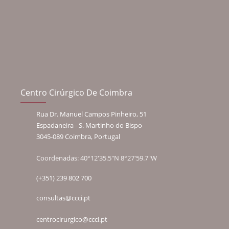
Centro Cirúrgico De Coimbra
Rua Dr. Manuel Campos Pinheiro, 51
Espadaneira - S. Martinho do Bispo
3045-089 Coimbra, Portugal
Coordenadas: 40°12'35.5"N 8°27'59.7"W
(+351) 239 802 700
consultas@ccci.pt
centrocirurgico@ccci.pt