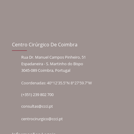
Centro Cirúrgico De Coimbra
Rua Dr. Manuel Campos Pinheiro, 51
Espadaneira - S. Martinho do Bispo
3045-089 Coimbra, Portugal
Coordenadas: 40°12'35.5"N 8°27'59.7"W
(+351) 239 802 700
consultas@ccci.pt
centrocirurgico@ccci.pt