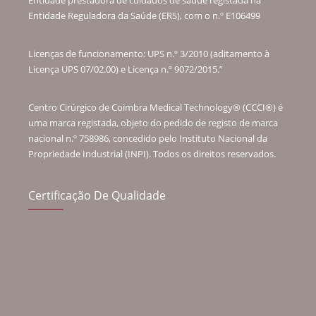
Entidade Reguladora da Saúde (ERS), com o n.º E106499
Licenças de funcionamento: UPS n.º 3/2010 (aditamento à
Licença UPS 07/02.00) e Licença n.º 9072/2015.”
Centro Cirúrgico de Coimbra Medical Technology® (CCCI®) é
uma marca registada, objeto do pedido de registo de marca
nacional n.º 758986, concedido pelo Instituto Nacional da
Propriedade Industrial (INPI). Todos os direitos reservados.
Certificação De Qualidade