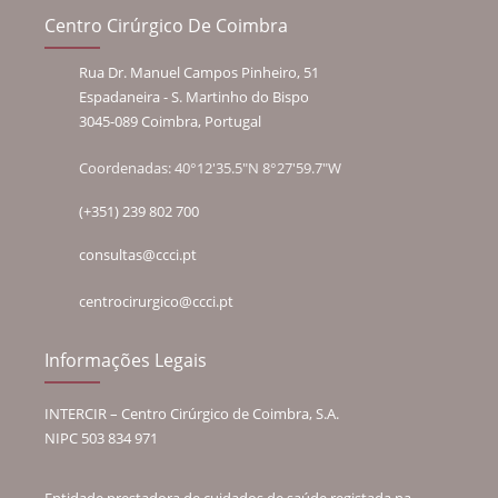
Centro Cirúrgico De Coimbra
Rua Dr. Manuel Campos Pinheiro, 51
Espadaneira - S. Martinho do Bispo
3045-089 Coimbra, Portugal
Coordenadas: 40°12'35.5"N 8°27'59.7"W
(+351) 239 802 700
consultas@ccci.pt
centrocirurgico@ccci.pt
Informações Legais
INTERCIR – Centro Cirúrgico de Coimbra, S.A.
NIPC 503 834 971
Entidade prestadora de cuidados de saúde registada na