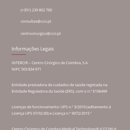
(+351) 239 802 700
consultas@ccci.pt
centrocirurgico@ccci.pt
Informações Legais
INTERCIR – Centro Cirúrgico de Coimbra, S.A.
NIPC 503 834 971
Entidade prestadora de cuidados de saúde registada na
Entidade Reguladora da Saúde (ERS), com o n.º E106499
Licenças de funcionamento: UPS n.º 3/2010 (aditamento à
Licença UPS 07/02.00) e Licença n.º 9072/2015.”
Centro Cirúrgico de Coimbra Medical Technology® (CCCI®) é