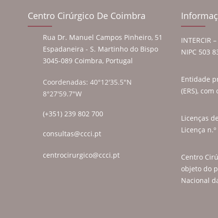
Centro Cirúrgico De Coimbra
Informaç
Rua Dr. Manuel Campos Pinheiro, 51
INTERCIR – 
Espadaneira - S. Martinho do Bispo
NIPC 503 8
3045-089 Coimbra, Portugal
Entidade p
Coordenadas: 40°12'35.5"N
(ERS), com 
8°27'59.7"W
(+351) 239 802 700
Licenças d
Licença n.º
consultas@ccci.pt
centrocirurgico@ccci.pt
Centro Cir
objeto do p
Nacional da