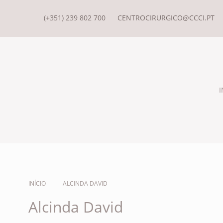
(+351) 239 802 700
CENTROCIRURGICO@CCCI.PT
I
INÍCIO
ALCINDA DAVID
Alcinda David