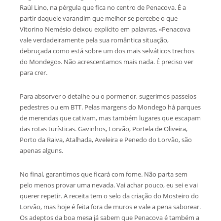
Raúl Lino, na pérgula que fica no centro de Penacova. É a
partir daquele varandim que melhor se percebe o que
Vitorino Nemésio deixou explícito em palavras, «Penacova
vale verdadeiramente pela sua romântica situação,
debruçada como está sobre um dos mais selváticos trechos
do Mondego». Não acrescentamos mais nada. É preciso ver
para crer.
Para absorver o detalhe ou o pormenor, sugerimos passeios
pedestres ou em BTT. Pelas margens do Mondego há parques
de merendas que cativam, mas também lugares que escapam
das rotas turísticas. Gavinhos, Lorvão, Portela de Oliveira,
Porto da Raiva, Atalhada, Aveleira e Penedo do Lorvão, são
apenas alguns.
No final, garantimos que ficará com fome. Não parta sem
pelo menos provar uma nevada. Vai achar pouco, eu sei e vai
querer repetir. A receita tem o selo da criação do Mosteiro do
Lorvão, mas hoje é feita fora de muros e vale a pena saborear.
Os adeptos da boa mesa já sabem que Penacova é também a