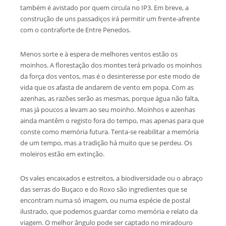
também é avistado por quem circula no IP3. Em breve, a
construção de uns passadiços irá permitir um frente-afrente
com o contraforte de Entre Penedos.
Menos sorte e à espera de melhores ventos estão os
moinhos. A florestação dos montes terá privado os moinhos
da força dos ventos, mas é o desinteresse por este modo de
vida que os afasta de andarem de vento em popa. Com as
azenhas, as razões serão as mesmas, porque água não falta,
mas já poucos a levam ao seu moinho. Moinhos e azenhas
ainda mantêm o registo fora do tempo, mas apenas para que
conste como memória futura. Tenta-se reabilitar a memória
de um tempo, mas a tradição há muito que se perdeu. Os
moleiros estão em extinção.
Os vales encaixados e estreitos, a biodiversidade ou o abraço
das serras do Buçaco e do Roxo são ingredientes que se
encontram numa só imagem, ou numa espécie de postal
ilustrado, que podemos guardar como memória e relato da
viagem. O melhor ângulo pode ser captado no miradouro