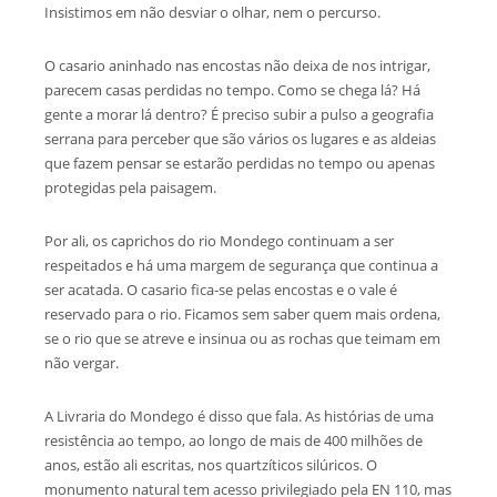
Insistimos em não desviar o olhar, nem o percurso.
O casario aninhado nas encostas não deixa de nos intrigar,
parecem casas perdidas no tempo. Como se chega lá? Há
gente a morar lá dentro? É preciso subir a pulso a geografia
serrana para perceber que são vários os lugares e as aldeias
que fazem pensar se estarão perdidas no tempo ou apenas
protegidas pela paisagem.
Por ali, os caprichos do rio Mondego continuam a ser
respeitados e há uma margem de segurança que continua a
ser acatada. O casario fica-se pelas encostas e o vale é
reservado para o rio. Ficamos sem saber quem mais ordena,
se o rio que se atreve e insinua ou as rochas que teimam em
não vergar.
A Livraria do Mondego é disso que fala. As histórias de uma
resistência ao tempo, ao longo de mais de 400 milhões de
anos, estão ali escritas, nos quartzíticos silúricos. O
monumento natural tem acesso privilegiado pela EN 110, mas