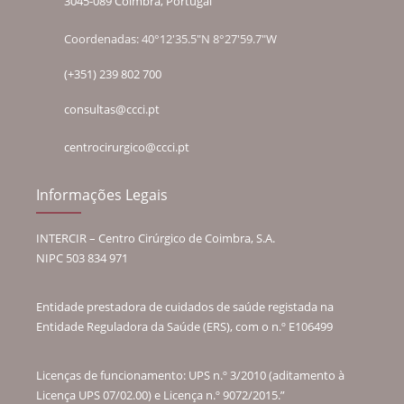
3045-089 Coimbra, Portugal
Coordenadas: 40°12'35.5"N 8°27'59.7"W
(+351) 239 802 700
consultas@ccci.pt
centrocirurgico@ccci.pt
Informações Legais
INTERCIR – Centro Cirúrgico de Coimbra, S.A.
NIPC 503 834 971
Entidade prestadora de cuidados de saúde registada na
Entidade Reguladora da Saúde (ERS), com o n.º E106499
Licenças de funcionamento: UPS n.º 3/2010 (aditamento à
Licença UPS 07/02.00) e Licença n.º 9072/2015.”