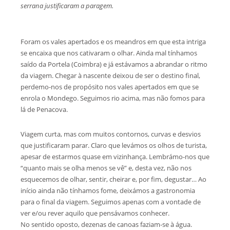
serrana justificaram a paragem.
Foram os vales apertados e os meandros em que esta intriga
se encaixa que nos cativaram o olhar. Ainda mal tínhamos
saído da Portela (Coimbra) e já estávamos a abrandar o ritmo
da viagem. Chegar à nascente deixou de ser o destino final,
perdemo-nos de propósito nos vales apertados em que se
enrola o Mondego. Seguimos rio acima, mas não fomos para
lá de Penacova.
Viagem curta, mas com muitos contornos, curvas e desvios
que justificaram parar. Claro que levámos os olhos de turista,
apesar de estarmos quase em vizinhança. Lembrámo-nos que
“quanto mais se olha menos se vê” e, desta vez, não nos
esquecemos de olhar, sentir, cheirar e, por fim, degustar… Ao
início ainda não tínhamos fome, deixámos a gastronomia
para o final da viagem. Seguimos apenas com a vontade de
ver e/ou rever aquilo que pensávamos conhecer.
No sentido oposto, dezenas de canoas faziam-se à água.