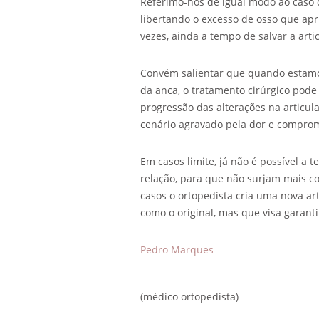
Referimo-nos de igual modo ao caso d
libertando o excesso de osso que ap
vezes, ainda a tempo de salvar a arti
Convém salientar que quando estamo
da anca, o tratamento cirúrgico pode 
progressão das alterações na articu
cenário agravado pela dor e compro
Em casos limite, já não é possível a t
relação, para que não surjam mais con
casos o ortopedista cria uma nova art
como o original, mas que visa garant
Pedro Marques
(médico ortopedista)