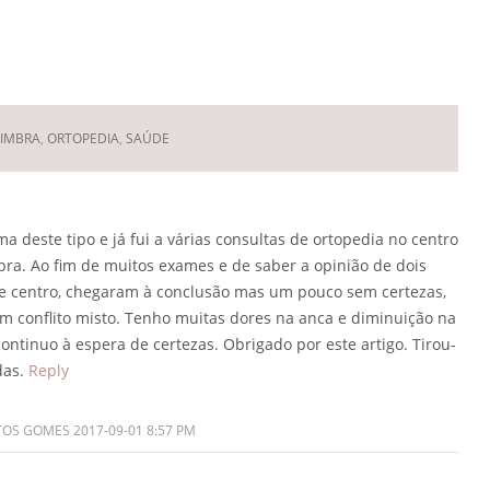
Deixar um Comentário
OIMBRA
,
ORTOPEDIA
,
SAÚDE
 deste tipo e já fui a várias consultas de ortopedia no centro
bra. Ao fim de muitos exames e de saber a opinião de dois
se centro, chegaram à conclusão mas um pouco sem certezas,
m conflito misto. Tenho muitas dores na anca e diminuição na
ontinuo à espera de certezas. Obrigado por este artigo. Tirou-
as.
Reply
TOS GOMES
2017-09-01 8:57 PM