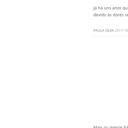
Já há uns anos qu
devido às dores s
PAULA SILVA
2017-10
Mais ou menos há