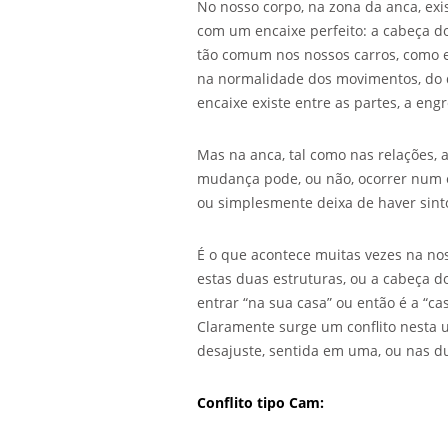
No nosso corpo, na zona da anca, exi
com um encaixe perfeito: a cabeça d
tão comum nos nossos carros, como 
na normalidade dos movimentos, do d
encaixe existe entre as partes, a en
Mas na anca, tal como nas relações,
mudança pode, ou não, ocorrer num e
ou simplesmente deixa de haver sinto
É o que acontece muitas vezes na no
estas duas estruturas, ou a cabeça d
entrar “na sua casa” ou então é a “c
Claramente surge um conflito nesta u
desajuste, sentida em uma, ou nas du
Conflito tipo Cam: