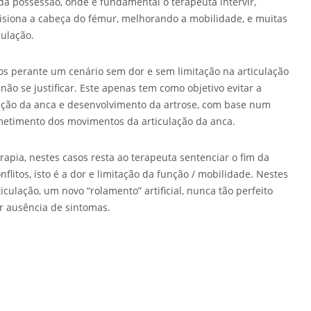
a possessão, onde é fundamental o terapeuta intervir,
risiona a cabeça do fémur, melhorando a mobilidade, e muitas
culação.
s perante um cenário sem dor e sem limitação na articulação
não se justificar. Este apenas tem como objetivo evitar a
lação da anca e desenvolvimento da artrose, com base num
metimento dos movimentos da articulação da anca.
erapia, nestes casos resta ao terapeuta sentenciar o fim da
flitos, isto é a dor e limitação da função / mobilidade. Nestes
iculação, um novo “rolamento” artificial, nunca tão perfeito
ir ausência de sintomas.