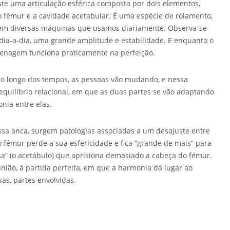
ste uma articulação esférica composta por dois elementos,
o fémur e a cavidade acetabular. É uma espécie de rolamento,
em diversas máquinas que usamos diariamente. Observa-se
ia-a-dia, uma grande amplitude e estabilidade. E enquanto o
grenagem funciona praticamente na perfeição.
 ao longo dos tempos, as pessoas vão mudando, e nessa
quilíbrio relacional, em que as duas partes se vão adaptando
nia entre elas.
ssa anca, surgem patologias associadas a um desajuste entre
o fémur perde a sua esfericidade e fica “grande de mais” para
asa” (o acetábulo) que aprisiona demasiado a cabeça do fémur.
nião, à partida perfeita, em que a harmonia dá lugar ao
as, partes envolvidas.