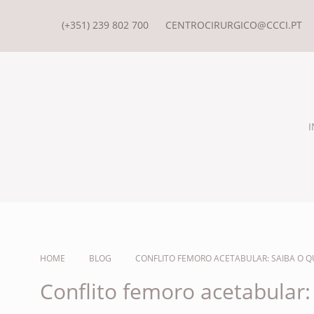
(+351) 239 802 700
CENTROCIRURGICO@CCCI.PT
I
HOME
BLOG
CONFLITO FEMORO ACETABULAR: SAIBA O Q
Conflito femoro acetabular: