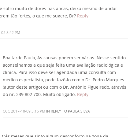
e sofro muito de dores nas ancas, deixo mesmo de andar
erem tão fortes, o que me sugere, Dr?
Reply
-05 8:42 PM
Boa tarde Paula,
As causas podem ser várias. Nesse sentido,
aconselhamos a que seja feita uma avaliação radiológica e
clínica.
Para isso deve ser agendada uma consulta com
médico especialista, pode fazê-lo com o Dr. Pedro Marques
(autor deste artigo) ou com o Dr. António Figueiredo, através
do nr. 239 802 700.
Muito obrigado.
Reply
CCC
2017-10-09 3:16 PM
IN REPLY TO PAULA SILVA
 três meses que sinto algum desconforto na zona da