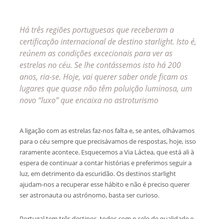
Há três regiões portuguesas que receberam a
certificação internacional de destino starlight. Isto é,
reúnem as condições excecionais para ver as
estrelas no céu. Se lhe contássemos isto há 200
anos, ria-se. Hoje, vai querer saber onde ficam os
lugares que quase não têm poluição luminosa, um
novo “luxo” que encaixa no astroturismo
A ligação com as estrelas faz-nos falta e, se antes, olhávamos
para o céu sempre que precisávamos de respostas, hoje, isso
raramente acontece. Esquecemos a Via Láctea, que está ali à
espera de continuar a contar histórias e preferimos seguir a
luz, em detrimento da escuridão. Os destinos starlight
ajudam-nos a recuperar esse hábito e não é preciso querer
ser astronauta ou astrónomo, basta ser curioso.
Portugal tem três destinos, todos com o selo de qualidade e,